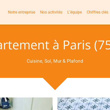
Notre entreprise
Nos activités
L'équipe
Chiffres clés
rtement à Paris (7
Cuisine, Sol, Mur & Plafond